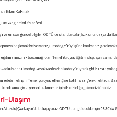
kim Ayları içende bir Pazar günü
ahı Erken Kalkmak
 DKSK eğitimleri-felsefesi
etaylı ve en son güncel bilgileri ODTÜ'de standlardaki (fizik önünde) ya da Bar
 yapmaya başlamak istiyorsanız, Elmadağ Yürüyüşüne katılmanız gerekmekte
eğitimlerimizin ilk basamağı olan Temel Yürüyüş Eğitimi olup, aynı zamanda 
. Atakule'den Elmadağ Kayak Merkezine kadar yürüyerek gidilir. Rota yaklaşık
 edebilmek için Temel yürüyüş etkinliğine katılmanız gerekmektedir. Bazı yı
maktadır ama işinizi şansa bırakmamak için ilk etkinliğe gelmenizi öneririz.
ri-Ulaşım
çin Atakule(Çankaya)'de buluşuyoruz. ODTÜ'den gelecekler için 08.30'da 