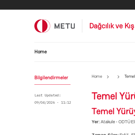
Skip to main content
Dağcılık ve Kış
Main navigation
Home
Home
Temel
Bilgilendirmeler
Temel Yür
Last Updated
09/04/2026 - 11:12
Temel Yürü
Yer:
Atakule - ODTÜ El