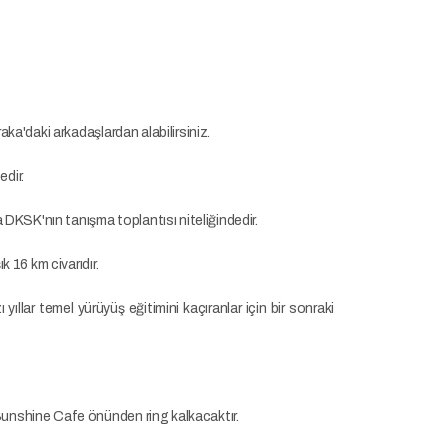
aka'daki arkadaşlardan alabilirsiniz.
dir.
DKSK'nın tanışma toplantısı niteliğindedir.
 16 km civarıdır.
llar temel yürüyüş eğitimini kaçıranlar için bir sonraki
Sunshine Cafe önünden ring kalkacaktır.