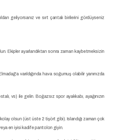
dan geliyorsanız ve sırt çantalı birilerini gördüyseniz
 olun. Ekipler ayarlandıktan sonra zaman kaybetmeksizin
lmadağ'a varıldığında hava soğumuş olabilir yanınızda
talı, vs) ile gelin. Boğazsız spor ayakkabı, ayağınızın
k kolay olsun (üst üste 2 tişört gibi). Islandığı zaman çok
ya en iyisi kadife pantolon giyin.