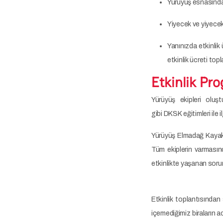
Yürüyüş esnasında 
Yiyecek ve yiyecekl
Yanınızda etkinlik 
etkinlik ücreti topl
Etkinlik Pr
Yürüyüş ekipleri oluş
gibi DKSK eğitimleri ile
Yürüyüş Elmadağ Kayak 
Tüm ekiplerin varmasında
etkinlikte yaşanan sorunla
Etkinlik toplantısından
içemediğimiz biraların ac