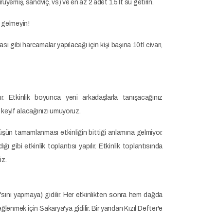
yemiş, sandviç, vs) ve en az 2 adet 1.5 lt su getirin.
e gelmeyin!
ı gibi harcamalar yapılacağı için kişi başına 10tl civarı,
r. Etkinlik boyunca yeni arkadaşlarla tanışacağınız
k keyif alacağınızı umuyoruz.
ün tamamlanması etkinliğin bittiği anlamına gelmiyor.
 gibi etkinlik toplantısı yapılır. Etkinlik toplantısında
iz.
'sını yapmaya) gidilir. Her etkinlikten sonra hem dağda
eğlenmek için Sakarya'ya gidilir. Bir yandan Kızıl Defter'e