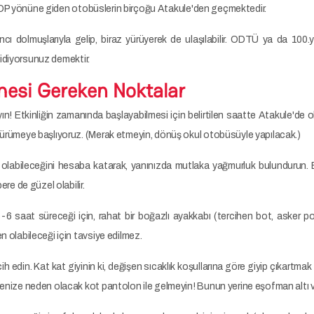
OP yönüne giden otobüslerin birçoğu Atakule'den geçmektedir.
 dolmuşlarıyla gelip, biraz yürüyerek de ulaşılabilir. ODTÜ ya da 100.yıl
idiyorsunuz demektir.
mesi Gereken Noktalar
n! Etkinliğin zamanında başlayabilmesi için belirtilen saatte Atakule'de
ürümeye başlıyoruz. (Merak etmeyin, dönüş okul otobüsüyle yapılacak.)
olabileceğini hesaba katarak, yanınızda mutlaka yağmurluk bulundurun. E
ere de güzel olabilir.
-6 saat süreceği için, rahat bir boğazlı ayakkabı (tercihen bot, asker pos
 olabileceği için tavsiye edilmez.
cih edin. Kat kat giyinin ki, değişen sıcaklık koşullarına göre giyip çıkartma
nize neden olacak kot pantolon ile gelmeyin! Bunun yerine eşofman altı ve