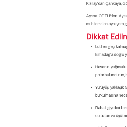
Kızılay'dan Çankaya, G
Ayrıca ODTÜ'den Ayrancı
muhtemelen aynı yere g
Dikkat Edil
Lütfen geç kalmayı
Elmadağ'a doğru y
Havanın yağmurlu 
polar bulundurun, b
Yürüyüş yaklaşık 5
burkulmasına neden
Rahat giysileri ter
su tutan ve üşütme