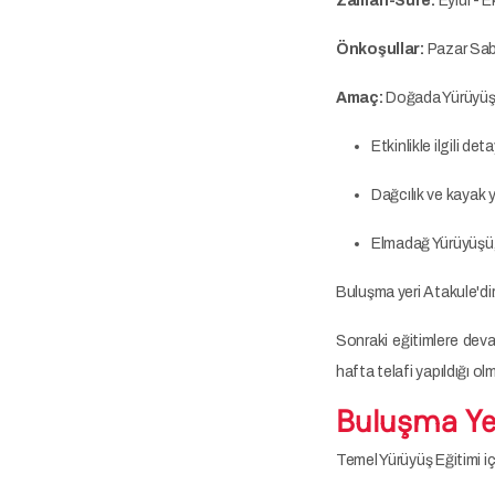
Zaman-Süre:
Eylül - E
Önkoşullar:
Pazar Sab
Amaç:
Doğada Yürüyüş,
Etkinlikle ilgili d
Dağcılık ve kayak
Elmadağ Yürüyüşü, 
Buluşma yeri Atakule'dir
Sonraki eğitimlere devam
hafta telafi yapıldığı ol
Buluşma Ye
Temel Yürüyüş Eğitimi i