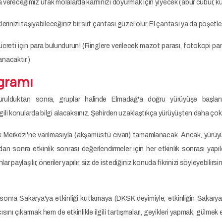
vereceğimiz ufak molalarda karnınızı doyurmak için yiyecek (abur cubur, kuru
erinizi taşıyabileceğiniz bir sırt çantası güzel olur. El çantası ya da poşetl
ücreti için para bulundurun! (Ringlere verilecek mazot parası, fotokopi paras
anacaktır.)
ogramı
turulduktan sonra, gruplar halinde Elmadağ'a doğru yürüyüşe başlanı
 ilgili konularda bilgi alacaksınız. Şehirden uzaklaştıkça yürüyüşten daha ço
Merkezi'ne varılmasıyla (akşamüstü civarı) tamamlanacak. Ancak, yürüyüş
n sonra etkinlik sonrası değerlendirmeler için her etkinlik sonrası yapıldığı
r paylaşılır, öneriler yapılır, siz de istediğiniz konuda fikrinizi söyleyebilirsin
 sonra Sakarya'ya etkinliği kutlamaya (DKSK deyimiyle, etkinliğin Sakarya
ısını çıkarmak hem de etkinlikle ilgili tartışmaları, geyikleri yapmak, gülmek 